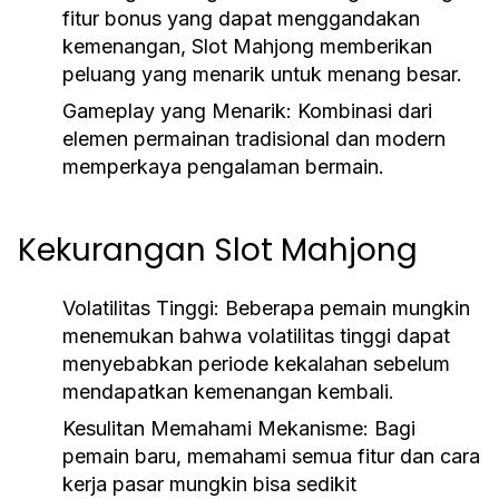
fitur bonus yang dapat menggandakan
kemenangan, Slot Mahjong memberikan
peluang yang menarik untuk menang besar.
Gameplay yang Menarik:
Kombinasi dari
elemen permainan tradisional dan modern
memperkaya pengalaman bermain.
Kekurangan Slot Mahjong
Volatilitas Tinggi:
Beberapa pemain mungkin
menemukan bahwa volatilitas tinggi dapat
menyebabkan periode kekalahan sebelum
mendapatkan kemenangan kembali.
Kesulitan Memahami Mekanisme:
Bagi
pemain baru, memahami semua fitur dan cara
kerja pasar mungkin bisa sedikit