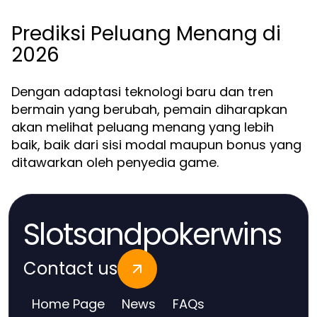
Prediksi Peluang Menang di
2026
Dengan adaptasi teknologi baru dan tren
bermain yang berubah, pemain diharapkan
akan melihat peluang menang yang lebih
baik, baik dari sisi modal maupun bonus yang
ditawarkan oleh penyedia game.
Slotsandpokerwins
Contact us
Home Page
News
FAQs