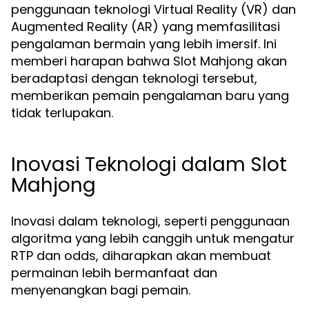
penggunaan teknologi Virtual Reality (VR) dan
Augmented Reality (AR) yang memfasilitasi
pengalaman bermain yang lebih imersif. Ini
memberi harapan bahwa Slot Mahjong akan
beradaptasi dengan teknologi tersebut,
memberikan pemain pengalaman baru yang
tidak terlupakan.
Inovasi Teknologi dalam Slot
Mahjong
Inovasi dalam teknologi, seperti penggunaan
algoritma yang lebih canggih untuk mengatur
RTP dan odds, diharapkan akan membuat
permainan lebih bermanfaat dan
menyenangkan bagi pemain.