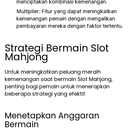
menciptakan kombinasi kemenangan.
Multiplier:
Fitur yang dapat meningkatkan
kemenangan pemain dengan mengalikan
pembayaran mereka dengan faktor tertentu.
Strategi Bermain Slot
Mahjong
Untuk meningkatkan peluang meraih
kemenangan saat bermain Slot Mahjong,
penting bagi pemain untuk menerapkan
beberapa strategi yang efektif.
Menetapkan Anggaran
Bermain