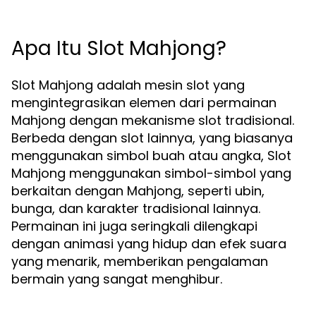
Apa Itu Slot Mahjong?
Slot Mahjong adalah mesin slot yang
mengintegrasikan elemen dari permainan
Mahjong dengan mekanisme slot tradisional.
Berbeda dengan slot lainnya, yang biasanya
menggunakan simbol buah atau angka, Slot
Mahjong menggunakan simbol-simbol yang
berkaitan dengan Mahjong, seperti ubin,
bunga, dan karakter tradisional lainnya.
Permainan ini juga seringkali dilengkapi
dengan animasi yang hidup dan efek suara
yang menarik, memberikan pengalaman
bermain yang sangat menghibur.