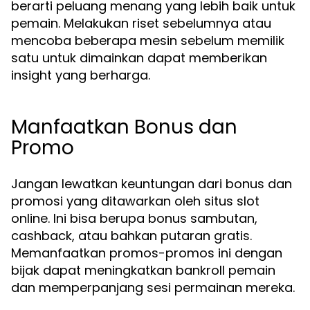
berarti peluang menang yang lebih baik untuk
pemain. Melakukan riset sebelumnya atau
mencoba beberapa mesin sebelum memilik
satu untuk dimainkan dapat memberikan
insight yang berharga.
Manfaatkan Bonus dan
Promo
Jangan lewatkan keuntungan dari bonus dan
promosi yang ditawarkan oleh situs slot
online. Ini bisa berupa bonus sambutan,
cashback, atau bahkan putaran gratis.
Memanfaatkan promos-promos ini dengan
bijak dapat meningkatkan bankroll pemain
dan memperpanjang sesi permainan mereka.