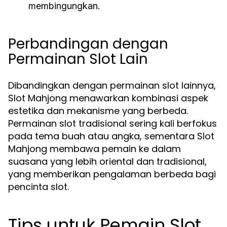
membingungkan.
Perbandingan dengan
Permainan Slot Lain
Dibandingkan dengan permainan slot lainnya,
Slot Mahjong menawarkan kombinasi aspek
estetika dan mekanisme yang berbeda.
Permainan slot tradisional sering kali berfokus
pada tema buah atau angka, sementara Slot
Mahjong membawa pemain ke dalam
suasana yang lebih oriental dan tradisional,
yang memberikan pengalaman berbeda bagi
pencinta slot.
Tips untuk Pemain Slot