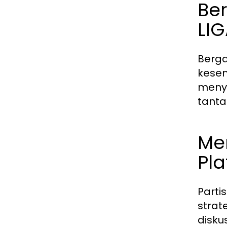
Be
LI
Berga
kesem
menye
tanta
Men
Pla
Parti
strat
disku