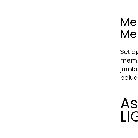
Me
Me
Setia
memb
jumla
pelu
As
LI