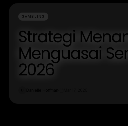
GAMBLING
Strategi Mena
Menguasai Sen
2026
Danielle Hoffman
Mar 17, 2026
D