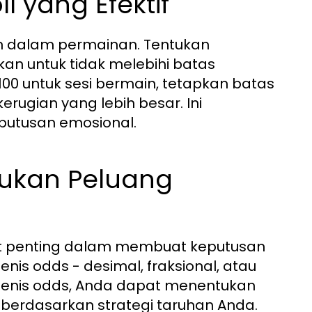
 yang Efektif
n dalam permainan. Tentukan
an untuk tidak melebihi batas
$100 untuk sesi bermain, tetapkan batas
rugian yang lebih besar. Ini
putusan emosional.
ukan Peluang
 penting dalam membuat keputusan
nis odds - desimal, fraksional, atau
 jenis odds, Anda dapat menentukan
berdasarkan strategi taruhan Anda.