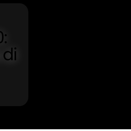
:
 di