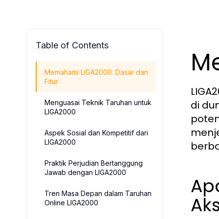
Table of Contents
Me
Memahami LIGA2000: Dasar dan
Fitur
LIGA2
Menguasai Teknik Taruhan untuk
di du
LIGA2000
poten
menje
Aspek Sosial dan Kompetitif dari
LIGA2000
berba
Praktik Perjudian Bertanggung
Jawab dengan LIGA2000
Ap
Tren Masa Depan dalam Taruhan
Ak
Online LIGA2000