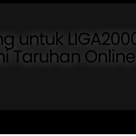
ng untuk LIGA2000
i Taruhan Online