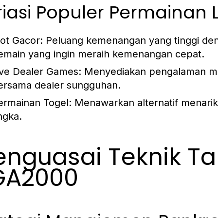
riasi Populer Permainan 
lot Gacor:
Peluang kemenangan yang tinggi denga
emain yang ingin meraih kemenangan cepat.
ive Dealer Games:
Menyediakan pengalaman men
ersama dealer sungguhan.
ermainan Togel:
Menawarkan alternatif menarik 
ngka.
nguasai Teknik Ta
GA2000